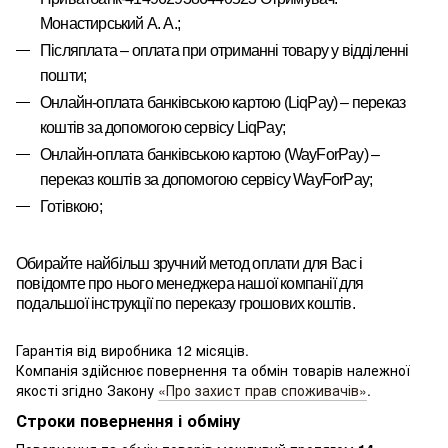
Монастирський А. А.
;
Післяплата – оплата при отриманні товару у відділенні
пошти;
Онлайн-оплата банківською картою
(LiqPay)
–
переказ
коштів за допомогою сервісу
LiqPay
;
Онлайн-оплата банківською картою
(WayForPay)
–
переказ
коштів за допомогою сервісу
WayForPay
;
Готівкою;
Обирайте найбільш зручний метод оплати для Вас і
повідомте про нього менеджера нашої компанії для
подальшої інструкції по переказу грошових коштів.
Гарантія від виробника 12 місяців.
Компанія здійснює повернення та обмін товарів належної
якості згідно Закону
«Про захист прав споживачів»
.
Строки повернення і обміну