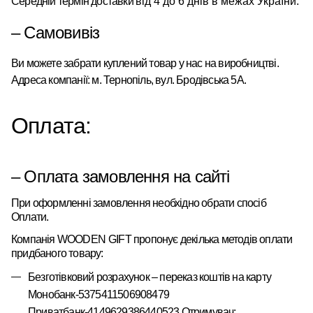
Середній термін доставки
від 4 до 6 днів в межах України.
– Самовивіз
Ви можете забрати куплений товар у нас на виробництві.
Адреса компанії: м. Тернопіль, вул. Бродівська 5А.
Оплата:
– Оплата замовлення на сайті
При оформленні замовлення необхідно обрати спосіб
Оплати.
Компанія
WOODEN
GIFT
пропонує
декілька
методів оплати
придбаного товару:
Безготівковий розрахунок – переказ коштів на карту
Монобанк-5375411506908479
Приватбанк-4149629386440523 Отримувач: