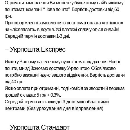
Отримати замовлення Ви можете у будь-якому найближчому
поштоматі
компанії “Нова пошта”
.
Вартість доставки від 60
грн.
При оформленні замовлення в поштомат оплата «готівкою»
чи «післяплата» відсутня. Усі платежі сплачуються онлайн!
Середній термін доставки 1-3 дні.
– Укрпошта Експрес
Якщо у Вашому населеному пункті немає відділення Нової
пошти, ми здійснюємо доставку Укрпоштою.
Обов’язково
потрібно вказати індекс вашого відділення. Вартість доставки
від 40 грн.
Якщо оплата при отриманні, тоді комісія за зворотній переказ
грошей складає 5 грн + 0,3%.
Середній термін доставки
до 3 днів між обласними
центрами (без урахування дня відправлення)
– Укрпошта Стандарт