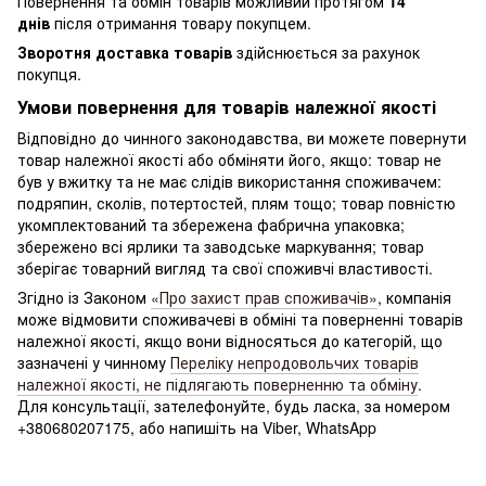
Повернення та обмін товарів можливий протягом
14
днів
після отримання товару покупцем.
Зворотня доставка товарів
здійснюється за рахунок
покупця.
Умови повернення для товарів належної якості
Відповідно до чинного законодавства, ви можете повернути
товар належної якості або обміняти його, якщо: товар не
був у вжитку та не має слідів використання споживачем:
подряпин, сколів, потертостей, плям тощо; товар повністю
укомплектований та збережена фабрична упаковка;
збережено всі ярлики та заводське маркування; товар
зберігає товарний вигляд та свої споживчі властивості.
Згідно із Законом
«Про захист прав споживачів»
, компанія
може відмовити споживачеві в обміні та поверненні товарів
належної якості, якщо вони відносяться до категорій, що
зазначені у чинному
Переліку непродовольчих товарів
належної якості, не підлягають поверненню та обміну
.
Для консультації, зателефонуйте, будь ласка, за номером
+380680207175, або напишіть на Viber, WhatsApp