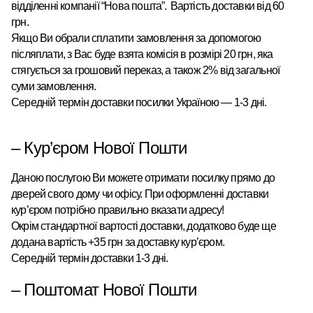
відділенні компанії “Нова пошта”
.
Вартість доставки від 60
грн.
Якщо Ви обрали сплатити замовлення за допомогою
післяплати, з Вас буде взята комісія в розмірі 20 грн, яка
стягується за грошовий переказ, а також 2% від загальної
суми замовлення.
Середній термін доставки посилки Україною — 1-3 дні.
–
Кур’єром
Нової Пошти
Даною послугою Ви можете отримати посилку прямо до
дверей свого дому чи офісу. При оформленні доставки
кур’єром потрібно правильно вказати адресу!
Окрім стандартної вартості доставки, додатково буде ще
додана вартість +35 грн за доставку кур’єром.
Середній термін доставки 1-3 дні.
–
Поштомат
Нової Пошти