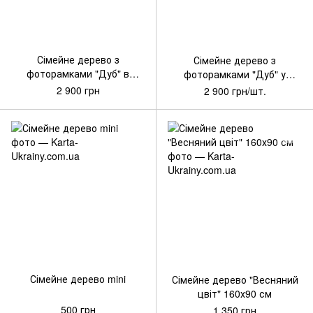
Артикул: WG-SD_002_L
Артикул: WG-SD_001_L
Сімейне дерево з
Сімейне дерево з
фоторамками "Дуб" в
фоторамками "Дуб" у
натуральному відтінку
чорному кольорі 200x234 см
2 900 грн
2 900 грн/шт.
200x234 см
Артикул: СД001
Артикул: WG-SD_0001
Сімейне дерево mini
Сімейне дерево "Весняний
цвіт" 160х90 см
500 грн
1 350 грн