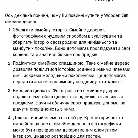
Ось декілька причин, чому Ви повинні купити у Wooden Gift
сімейне дерево:
Зберігати сімейну історію. Сімейне дерево з
фотографіями є чудовим способом візуалізувати та
зберігати історію своєї родини для нинішнього та
майбутніх поколінь. Воно допомагає прослідкувати свої
коріння та дізнатися більше про предків.
Поділитися сімейною спадщиною. Таке сімейне дерево
дозволяє поділитися історією родини з іншими членами
сім'ї, зокрема молодшими поколіннями. Це допомагає
передати знання про сімейну спадщину та традиції.
Емоційна цінність. Фотографії на сімейному дереві
надають емоційної цінності та підсилюють зв'язок з
предками. Бачити обличчя своїх пращурів допомагає
відчути спорідненість з ними.
Декоративний елемент інтер'єру. Крім історичної та
емоційної цінності, сімейне дерево з фотографіями
може бути прекрасним декоративним елементом
інтер'єру, цікавою розповіддю для гостей.