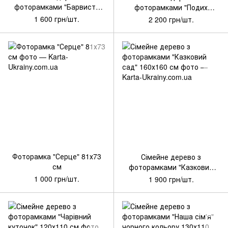
фоторамками "Барвисте
фоторамками "Подих
гніздо" 140х120см
весни" 130х140см
1 600 грн/шт.
2 200 грн/шт.
Артикул: WG-SD_0002
Артикул: WG-SD_005
Фоторамка "Серце" 81х73
Сімейне дерево з
см
фоторамками "Казковий
сад" 160х160 см
1 000 грн/шт.
1 900 грн/шт.