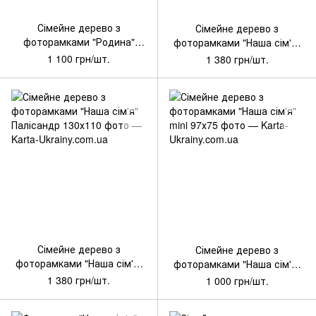
Артикул: WG-SD_0012
Артикул: WG-SD_0011_01
Сімейне дерево з
Сімейне дерево з
фоторамками "Родина"
фоторамками "Наша сім'я"
110х100 см
Вулканічний пил 130х110
1 100 грн/шт.
1 380 грн/шт.
Артикул: WG-SD_0011
Артикул: WG-SD_0010
Сімейне дерево з
Сімейне дерево з
фоторамками "Наша сім'я"
фоторамками "Наша сім'я"
Палісандр 130х110
mini 97х75
1 380 грн/шт.
1 000 грн/шт.