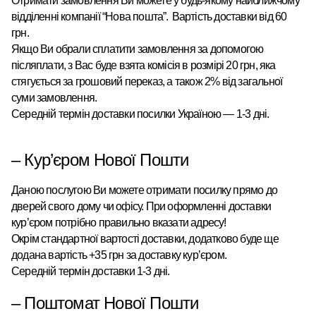
Отримати замовлення Ви можете у будь-якому найближчому
відділенні компанії “Нова пошта”
.
Вартість доставки від 60
грн.
Якщо Ви обрали сплатити замовлення за допомогою
післяплати, з Вас буде взята комісія в розмірі 20 грн, яка
стягується за грошовий переказ, а також 2% від загальної
суми замовлення.
Середній термін доставки посилки Україною — 1-3 дні.
–
Кур’єром
Нової Пошти
Даною послугою Ви можете отримати посилку прямо до
дверей свого дому чи офісу. При оформленні доставки
кур’єром потрібно правильно вказати адресу!
Окрім стандартної вартості доставки, додатково буде ще
додана вартість +35 грн за доставку кур’єром.
Середній термін доставки 1-3 дні.
–
Поштомат
Нової Пошти