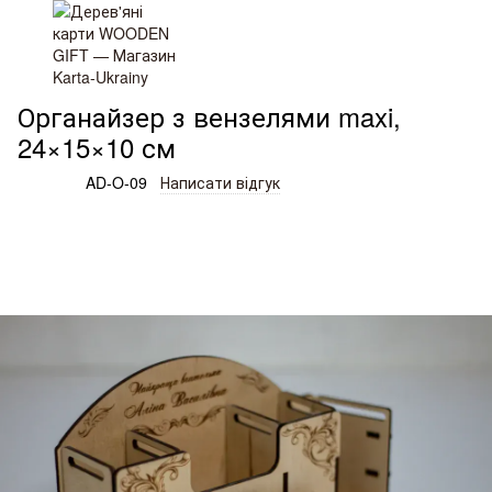
Дерев'яні вироби та подарунки
Органайзери
Органайзери
Органайзер з вензелями maxi,
24×15×10 см
Артикул:
AD-O-09
Написати відгук