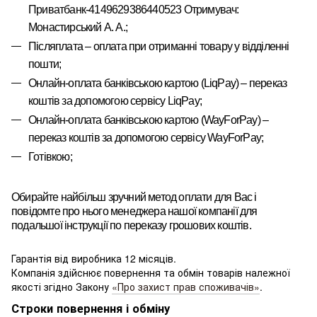
Приватбанк-4149629386440523 Отримувач:
Монастирський А. А.
;
Післяплата – оплата при отриманні товару у відділенні
пошти;
Онлайн-оплата банківською картою
(LiqPay)
–
переказ
коштів за допомогою сервісу
LiqPay
;
Онлайн-оплата банківською картою
(WayForPay)
–
переказ
коштів за допомогою сервісу
WayForPay
;
Готівкою;
Обирайте найбільш зручний метод оплати для Вас і
повідомте про нього менеджера нашої компанії для
подальшої інструкції по переказу грошових коштів.
Гарантія від виробника 12 місяців.
Компанія здійснює повернення та обмін товарів належної
якості згідно Закону
«Про захист прав споживачів»
.
Строки повернення і обміну