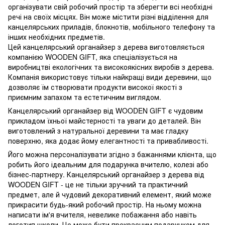
організувати свій робочий простір та зберегти всі необхідні
речі на своїх місцях. Він може містити різні відділення для
канцелярських приладів, блокнотів, мобільного телефону та
інших необхідних предметів.
Цей канцелярський органайзер з дерева виготовляється
компанією WOODEN GIFT, яка спеціалізується на
виробництві екологічних та високоякісних виробів з дерева.
Компанія використовує тільки найкращі види деревини, що
дозволяє їм створювати продукти високої якості з
приємним запахом та естетичним виглядом.
Канцелярський органайзер від WOODEN GIFT є чудовим
прикладом їхньої майстерності та уваги до деталей. Він
виготовлений з натуральної деревини та має гладку
поверхню, яка додає йому елегантності та привабливості.
Його можна персоналізувати згідно з бажаннями клієнта, що
робить його ідеальним для подарунка вчителю, колезі або
бізнес-партнеру. Канцелярський органайзер з дерева від
WOODEN GIFT - це не тільки зручний та практичний
предмет, але й чудовий декоративний елемент, який може
прикрасити будь-який робочий простір. На ньому можна
написати ім'я вчителя, невелике побажання або навіть
логотип школи. Це може бути прекрасним подарунком для