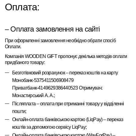
Оплата:
– Оплата замовлення на сайті
При оформленні замовлення необхідно обрати спосіб
Оплати.
Компанія
WOODEN
GIFT
пропонує
декілька
методів оплати
придбаного товару:
Безготівковий розрахунок – переказ коштів на карту
Монобанк-5375411506908479
Приватбанк-4149629386440523 Отримувач:
Монастирський А. А.
;
Післяплата – оплата при отриманні товару у відділенні
пошти;
Онлайн-оплата банківською картою
(LiqPay)
–
переказ
коштів за допомогою сервісу
LiqPay
;
Онлайн-оплата банківською картою
(WayForPay)
–