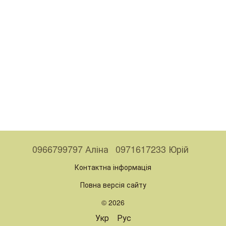
0966799797 Аліна
0971617233 Юрій
Контактна інформація
Повна версія сайту
© 2026
Укр
Рус