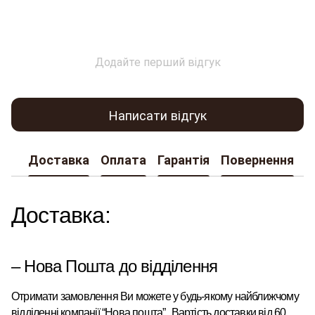
Додайте перший відгук
Написати відгук
Доставка
Оплата
Гарантія
Повернення
К
Доставка:
– Нова Пошта до відділення
Отримати замовлення Ви можете у будь-якому найближчому
відділенні компанії “Нова пошта”
.
Вартість доставки від 60