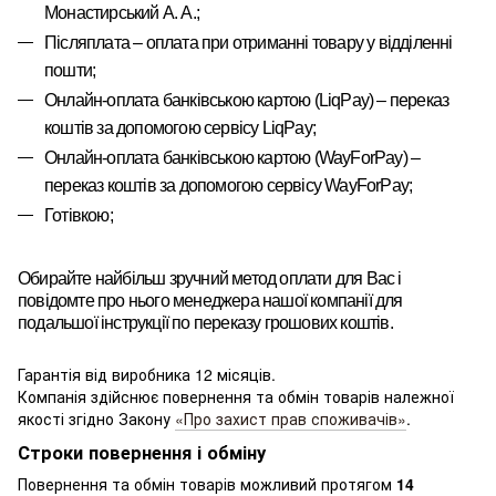
Монастирський А. А.
;
Післяплата – оплата при отриманні товару у відділенні
пошти;
Онлайн-оплата банківською картою
(LiqPay)
–
переказ
коштів за допомогою сервісу
LiqPay
;
Онлайн-оплата банківською картою
(WayForPay)
–
переказ
коштів за допомогою сервісу
WayForPay
;
Готівкою;
Обирайте найбільш зручний метод оплати для Вас і
повідомте про нього менеджера нашої компанії для
подальшої інструкції по переказу грошових коштів.
Гарантія від виробника 12 місяців.
Компанія здійснює повернення та обмін товарів належної
якості згідно Закону
«Про захист прав споживачів»
.
Строки повернення і обміну
Повернення та обмін товарів можливий протягом
14