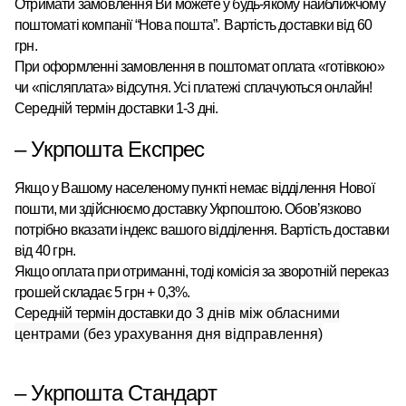
Отримати замовлення Ви можете у будь-якому найближчому
поштоматі
компанії “Нова пошта”
.
Вартість доставки від 60
грн.
При оформленні замовлення в поштомат оплата «готівкою»
чи «післяплата» відсутня. Усі платежі сплачуються онлайн!
Середній термін доставки 1-3 дні.
– Укрпошта Експрес
Якщо у Вашому населеному пункті немає відділення Нової
пошти, ми здійснюємо доставку Укрпоштою.
Обов’язково
потрібно вказати індекс вашого відділення. Вартість доставки
від 40 грн.
Якщо оплата при отриманні, тоді комісія за зворотній переказ
грошей складає 5 грн + 0,3%.
Середній термін доставки
до 3 днів між обласними
центрами (без урахування дня відправлення)
– Укрпошта Стандарт