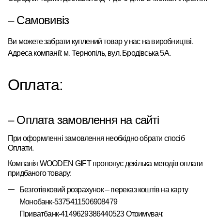
– Самовивіз
Ви можете забрати куплений товар у нас на виробництві.
Адреса компанії: м. Тернопіль, вул. Бродівська 5А.
Оплата:
– Оплата замовлення на сайті
При оформленні замовлення необхідно обрати спосіб
Оплати.
Компанія
WOODEN
GIFT
пропонує
декілька
методів оплати
придбаного товару:
Безготівковий розрахунок – переказ коштів на карту
Монобанк-5375411506908479
Приватбанк-4149629386440523 Отримувач: