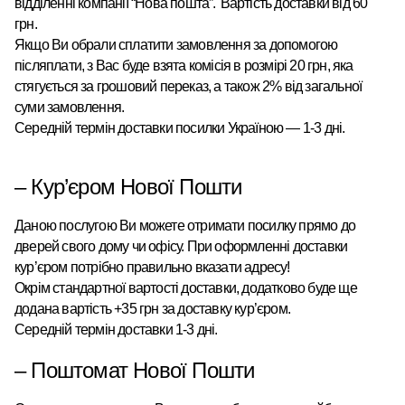
відділенні компанії “Нова пошта”
.
Вартість доставки від 60
грн.
Якщо Ви обрали сплатити замовлення за допомогою
післяплати, з Вас буде взята комісія в розмірі 20 грн, яка
стягується за грошовий переказ, а також 2% від загальної
суми замовлення.
Середній термін доставки посилки Україною — 1-3 дні.
–
Кур’єром
Нової Пошти
Даною послугою Ви можете отримати посилку прямо до
дверей свого дому чи офісу. При оформленні доставки
кур’єром потрібно правильно вказати адресу!
Окрім стандартної вартості доставки, додатково буде ще
додана вартість +35 грн за доставку кур’єром.
Середній термін доставки 1-3 дні.
–
Поштомат
Нової Пошти