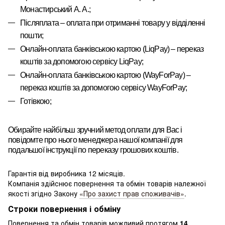
Монастирський А. А.
;
Післяплата – оплата при отриманні товару у відділенні
пошти;
Онлайн-оплата банківською картою
(LiqPay)
–
переказ
коштів за допомогою сервісу
LiqPay
;
Онлайн-оплата банківською картою
(WayForPay)
–
переказ
коштів за допомогою сервісу
WayForPay
;
Готівкою;
Обирайте найбільш зручний метод оплати для Вас і
повідомте про нього менеджера нашої компанії для
подальшої інструкції по переказу грошових коштів.
Гарантія від виробника 12 місяців.
Компанія здійснює повернення та обмін товарів належної
якості згідно Закону
«Про захист прав споживачів»
.
Строки повернення і обміну
Повернення та обмін товарів можливий протягом
14