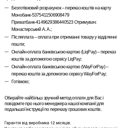
Безготівковий розрахунок – переказ коштів на карту
Монобанк-5375411506908479
Приватбанк-4149629386440523 Отримувач:
Монастирський А. А.
;
Післяплата – оплата при отриманні товару у відділенні
пошти;
Онлайн-оплата банківською картою
(LiqPay)
–
переказ
коштів за допомогою сервісу
LiqPay
;
Онлайн-оплата банківською картою
(WayForPay)
–
переказ
коштів за допомогою сервісу
WayForPay
;
Готівкою;
Обирайте найбільш зручний метод оплати для Вас і
повідомте про нього менеджера нашої компанії для
подальшої інструкції по переказу грошових коштів.
Гарантія від виробника 12 місяців.