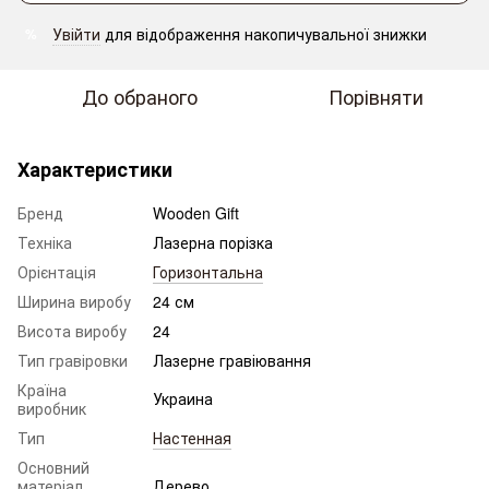
Увійти
для відображення накопичувальної знижки
%
До обраного
Порівняти
Характеристики
Бренд
Wooden Gift
Техніка
Лазерна порізка
Орієнтація
Горизонтальна
Ширина виробу
24 см
Висота виробу
24
Тип гравіровки
Лазерне гравіювання
Країна
Украина
виробник
Тип
Настенная
Основний
матеріал
Дерево