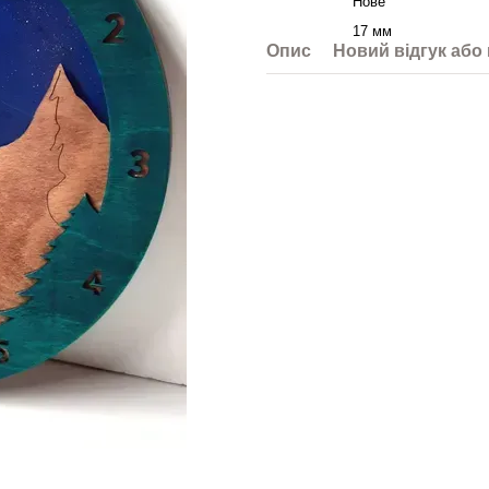
Стан
Нове
Глибина
17 мм
Опис
Новий відгук або