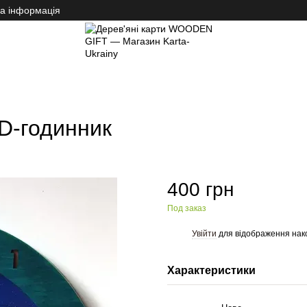
на інформація
су, кафе
Декор інтер'єру
Декор інтер'єру ASTR decor
Дерев'яний декоратив
D-годинник
400 грн
Под заказ
Увійти
для відображення нак
%
Характеристики