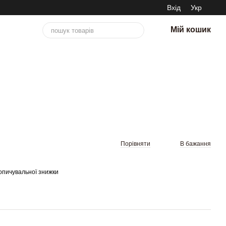
Вхід
Укр
Мій кошик
ний 3D-годинник
Порівняти
В бажання
опичувальної знижки