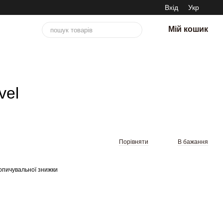
Вхід
Укр
Мій кошик
vel
Порівняти
В бажання
опичувальної знижки