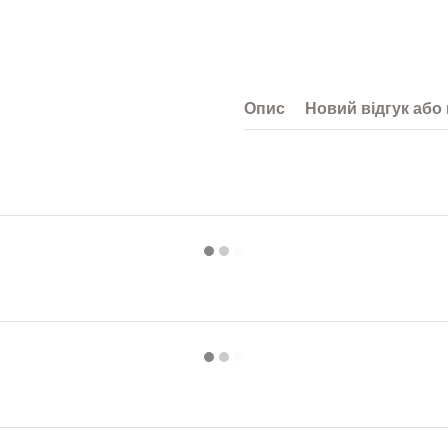
Основний матеріал виготовлення
Виконання
Матеріал
Стан
Опис
Новий відгук або