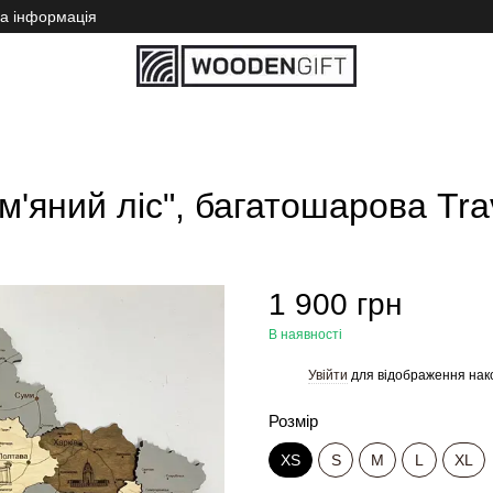
на інформація
 мапа України "Кам'яний ліс", багатошарова Travel
м'яний ліс", багатошарова Tra
1 900 грн
В наявності
Увійти
для відображення нак
%
Розмір
XS
S
M
L
XL