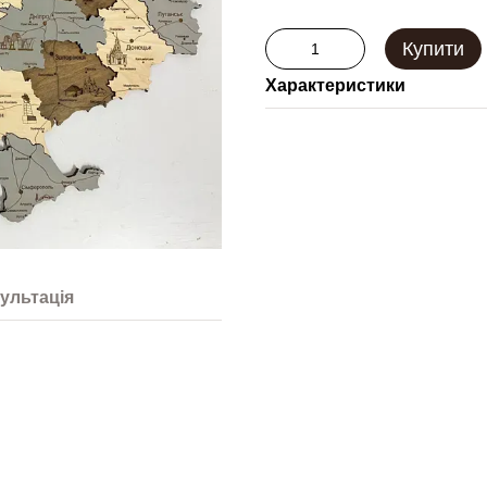
Купити
Характеристики
Бренд
Техніка
Орієнтація
Розмір
Ширина виробу
Висота виробу
ультація
Тип гравіровки
Призначення
Колір
Країна виробник
Оформлення
Тип