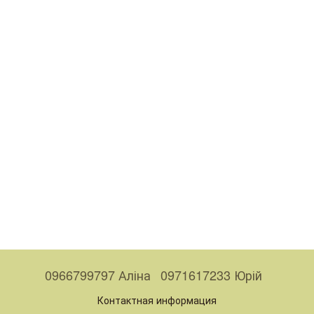
0966799797 Аліна
0971617233 Юрій
Контактная информация