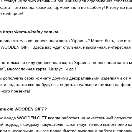
 станут не только отличным решением для оформления собственн
карта – это всегда красиво, гармонично и по-особому! К тому же 
иятной цене!
https:/karta-ukrainy.com.ua
 привлекательная деревянная карта Украины? Может быть, вас ин
 WOODEN GIFT! Здесь вас ждет стильная, изысканная, интересная 
е только по виду (деревянная карта Украины, деревянная карта мир
и", многослойная карта "Цитрус" и др.!
м дополнить свою комнату другими декоративными изделиями от 
ки и подставки всегда будут выглядеть актуально и стильно на фо
чного презента!
арта от WOODEN GIFT?
команда WOODEN GIFT всегда работает на качественный результат,
й подход к каждому покупателю, гарантируя точное выполнение ка
 или в нескольких, мы все равно быстро выполним работу и справи