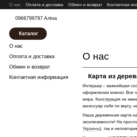
О нас
Оплата и доставка
Обмен и возврат
Контактная и
Перейти к основному контенту
0966799797 Аліна
Каталог
О нас
Karta-Ukrainy.com.ua
О нас
О нас
Оплата и доставка
Обмен и возврат
Карта из дерев
Контактная информация
Интерьер – важнейшая сос
оформлении комнат. Все ч
мира. Конструкция не имее
аксессуар себе по вкусу,
Наша деревянная карта на
эксклюзивности! На прост
Украины
), так и неповтор