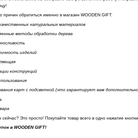
ицу!
о причин обратиться именно в магазин WOODEN GIFT:
окачественных натуральных материалов
менные методы обработки дерева
ыносливость
гичность изделий
вляющая
ации конструкций
спользования
вания карт с подсветкой (что гарантирует вам дополнительно
ь
вара
 сейчас? Это просто! Покупайте товар всего в одно нажатие кнопк
пок в WOODEN GIFT!