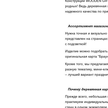
Конструкции WOODEN GIFT
родных! Ведь деревянная 
надежного качества по пр
Ассортимент магазина 
Нужна точная и визуально
представлен на страницах
с подсветкой!
Изделие можно подобрать н
оригинальная карта "Браун
Кроме того, мы предлагае
разную тематику, мини-ел
– лучший вариант праздни
Почему деревянная к
Прежде всего, небольшая 
практикуем индивидуальны
стену в одном экземпляре