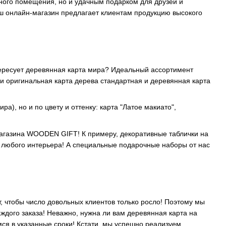
ого помещения, но и удачным подарком для друзей и
наш онлайн-магазин предлагает клиентам продукцию высокого
тересует деревянная карта мира? Идеальный ассортимент
и оригинальная карта дерева стандартная и деревянная карта
а), но и по цвету и оттенку: карта "Латое макиато",
магазина WOODEN GIFT! К примеру, декоративные таблички на
не любого интерьера! А специальные подарочные наборы от нас
 чтобы число довольных клиентов только росло! Поэтому мы
ждого заказа! Неважно, нужна ли вам деревянная карта на
мся в указанные сроки! Кстати, мы успешно реализуем