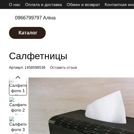
О нас
Оплата и доставка
Обмен и возврат
Контактная и
Перейти к основному контенту
0966799797 Аліна
Каталог
Karta-Ukrainy.com.ua
Деревянные изделия и подарки
Коробки
Салфе
Салфетницы
Артикул: 1458598536
Оставить отзыв