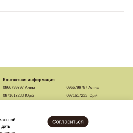
Контактная информация
0966799797 Аліна
0966799797 Аліна
0971617233 Юрій
0971617233 Юрій
0971617233 Юрій
Перезвонить вам?
г. Тернополь, ул. Бродовская 5-Б
имальной
Согласиться
Карта проезда
 дать
лашение
.