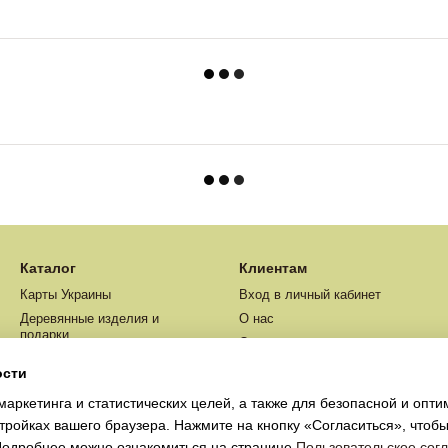
Каталог
Клиентам
Карты Украины
Вход в личный кабинет
Деревянные изделия и
О нас
подарки
Оплата и доставка
Карты Мира
Обмен и возврат
ости
Контактная информация
маркетинга и статистических целей, а также для безопасной и опт
тройках вашего браузера. Нажмите на кнопку «Согласиться», чтобы
 Подробнее можно ознакомиться на странице
Пользовательское сог