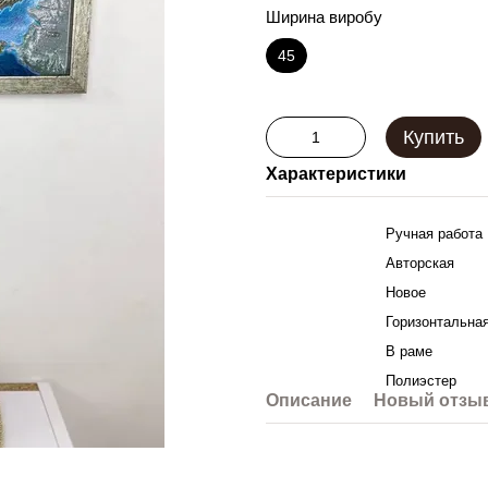
Ширина виробу
45
Купить
Характеристики
Выполнение
Ручная работа
Техника
Авторская
Состояние
Новое
Ориентация
Горизонтальна
Оформление
В раме
Материал
Полиэстер
Описание
Новый отзыв