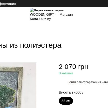
нформация
фиса, кафе
Декор интерьера
Рельефная 3Д-карта Украины из полиэстера
ны из полиэстера
2 070 грн
В наличии
Войти
для отображения нако
%
Висота виробу
35 см