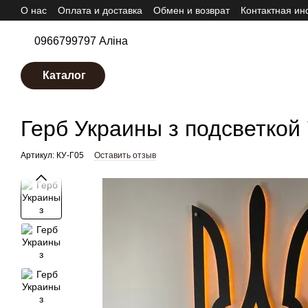
О нас
Оплата и доставка
Обмен и возврат
Контактная и
Перейти к основному контенту
0966799797 Аліна
Каталог
Karta-Ukrainy.com.ua
Карты Украины
Аксессуары к картам
Герб Укра
Герб Украины з подсветкой
Артикул: КУ-Г05
Оставить отзыв